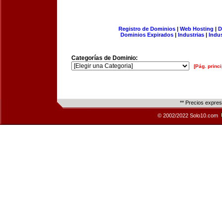
Registro de Dominios
|
Web Hosting
|
D
Dominios Expirados
|
Industrias
|
Indu
Categorías de Dominio:
[Pág. princi
** Precios expre
© 2002/2022 Solo10.com