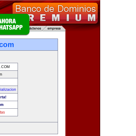
.com
.COM
m
ializacion
rta!
om
tas