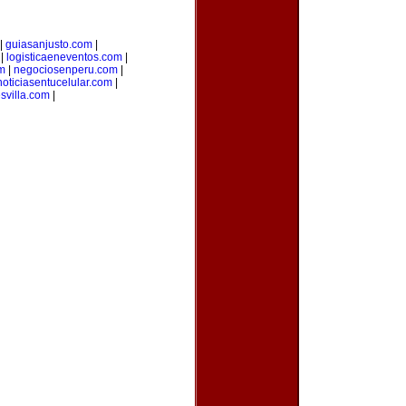
|
guiasanjusto.com
|
|
logisticaeneventos.com
|
m
|
negociosenperu.com
|
noticiasentucelular.com
|
svilla.com
|