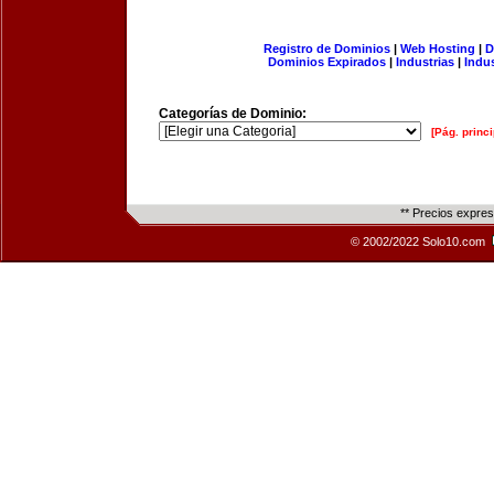
Registro de Dominios
|
Web Hosting
|
D
Dominios Expirados
|
Industrias
|
Indu
Categorías de Dominio:
[Pág. princi
** Precios expre
© 2002/2022 Solo10.com