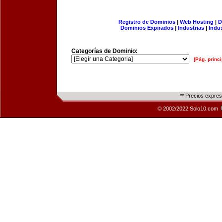
Registro de Dominios
|
Web Hosting
|
D
Dominios Expirados
|
Industrias
|
Indu
Categorías de Dominio:
[Pág. princi
** Precios expre
© 2002/2022 Solo10.com