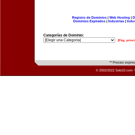
Registro de Dominios
|
Web Hosting
|
D
Dominios Expirados
|
Industrias
|
Indu
Categorías de Dominio:
[Pág. princi
** Precios expre
© 2002/2022 Solo10.com