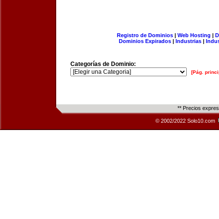
Registro de Dominios
|
Web Hosting
|
D
Dominios Expirados
|
Industrias
|
Indu
Categorías de Dominio:
[Pág. princi
** Precios expre
© 2002/2022 Solo10.com