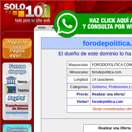
forodepolitic
El dueño de este dominio lo ha
Mayusculas:
FORODEPOLITICA.COM
Minusculas:
forodepolitica.com
Longitud:
14 caracteres
Categorias:
Gobierno
,
Profesiones y
Precio:
Realizar una oferta!
Visitar!
forodepolitica.com
Serán consideradas ofer
Realizar una Oferta