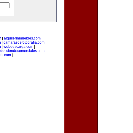
m
|
alquilerinmuebles.com
|
m
|
camarasdefotografia.com
|
m
|
webdescarga.com
|
oducciondecomerciales.com
|
it.com
|