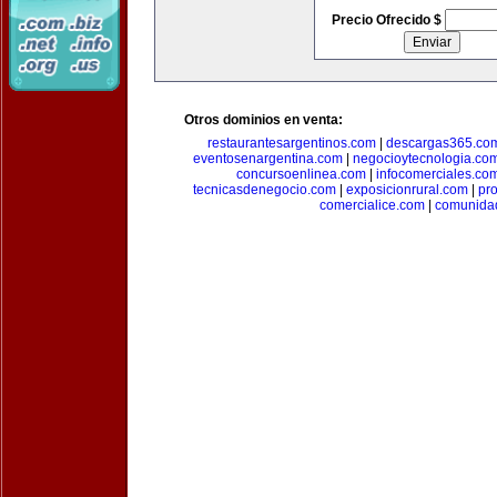
Precio Ofrecido $
Otros dominios en venta:
restaurantesargentinos.com
|
descargas365.co
eventosenargentina.com
|
negocioytecnologia.co
concursoenlinea.com
|
infocomerciales.co
tecnicasdenegocio.com
|
exposicionrural.com
|
pr
comercialice.com
|
comunidad