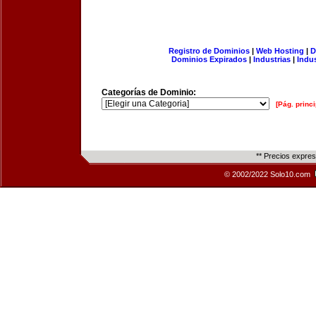
Registro de Dominios
|
Web Hosting
|
D
Dominios Expirados
|
Industrias
|
Indu
Categorías de Dominio:
[Pág. princi
** Precios expre
© 2002/2022 Solo10.com