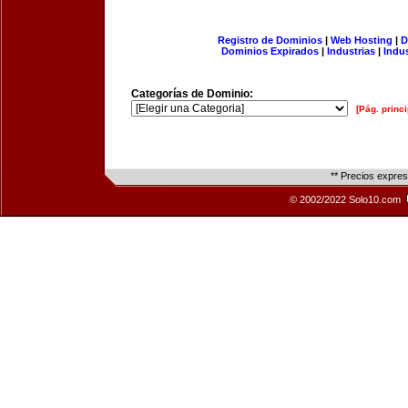
Registro de Dominios
|
Web Hosting
|
D
Dominios Expirados
|
Industrias
|
Indu
Categorías de Dominio:
[Pág. princi
** Precios expre
© 2002/2022 Solo10.com