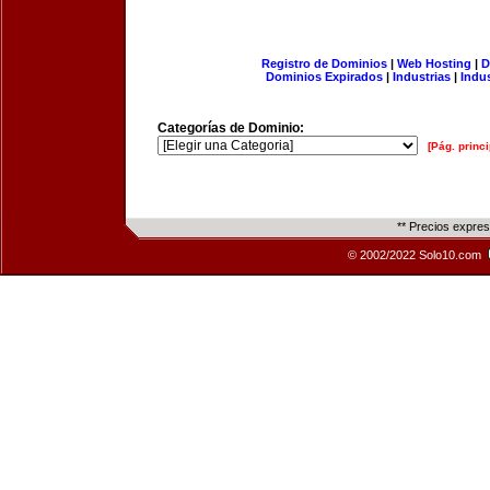
Registro de Dominios
|
Web Hosting
|
D
Dominios Expirados
|
Industrias
|
Indu
Categorías de Dominio:
[Pág. princi
** Precios expre
© 2002/2022 Solo10.com