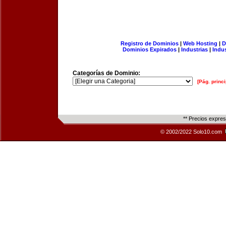
Registro de Dominios
|
Web Hosting
|
D
Dominios Expirados
|
Industrias
|
Indu
Categorías de Dominio:
[Pág. princi
** Precios expre
© 2002/2022 Solo10.com