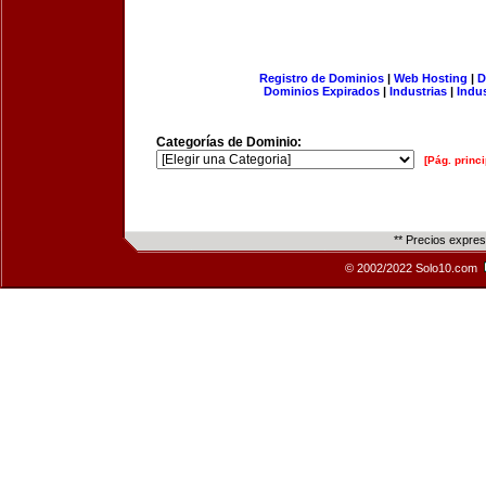
Registro de Dominios
|
Web Hosting
|
D
Dominios Expirados
|
Industrias
|
Indu
Categorías de Dominio:
[Pág. princi
** Precios expre
© 2002/2022 Solo10.com