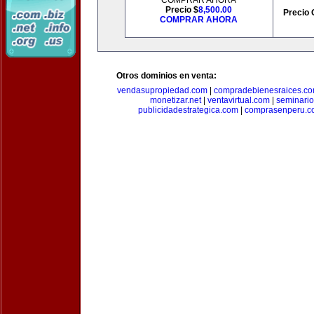
COMPRAR AHORA
Precio $
8,500.00
Precio 
COMPRAR AHORA
Otros dominios en venta:
vendasupropiedad.com
|
compradebienesraices.c
monetizar.net
|
ventavirtual.com
|
seminari
publicidadestrategica.com
|
comprasenperu.c