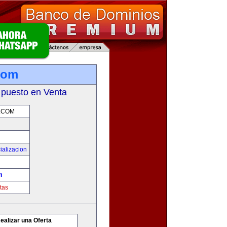
.com
 puesto en Venta
.COM
ializacion
m
tas
ealizar una Oferta