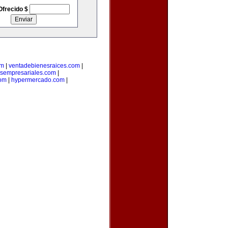
Ofrecido $
om
|
ventadebienesraices.com
|
osempresariales.com
|
om
|
hypermercado.com
|