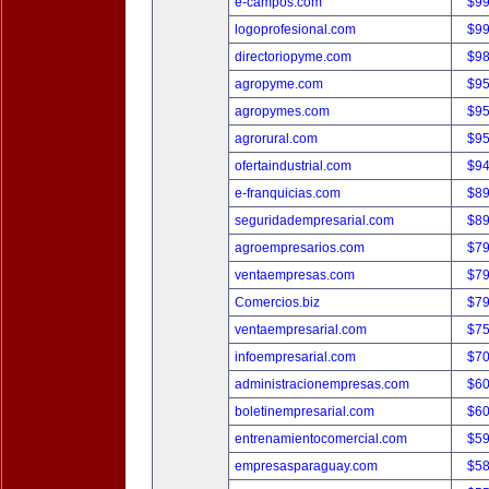
e-campos.com
$9
logoprofesional.com
$9
directoriopyme.com
$9
agropyme.com
$9
agropymes.com
$9
agrorural.com
$9
ofertaindustrial.com
$9
e-franquicias.com
$8
seguridadempresarial.com
$8
agroempresarios.com
$7
ventaempresas.com
$7
Comercios.biz
$7
ventaempresarial.com
$7
infoempresarial.com
$7
administracionempresas.com
$6
boletinempresarial.com
$6
entrenamientocomercial.com
$5
empresasparaguay.com
$5