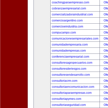
coachingparaempresas.com
Ofe
cobranzaempresarial.com
Ofe
comercializadoraindustrial.com
Ofe
comercioargentino.com
Ofe
comercioeindustria.com
Ofe
compucampo.com
Ofe
comunicacionesempresariales.com
Ofe
comunidadempresaria.com
Ofe
comunidadempresas.com
Ofe
conferenciaempresarial.com
Ofe
consultoresagropecuarios.com
Ofe
consultoresderiesgos.com
Ofe
consultoresendesarrollo.com
Ofe
consultoriacrm.com
Ofe
consultoriaencomunicacion.com
Ofe
consultoriaparaempresas.com
Ofe
consultoriapymes.com
Ofe
consultoriaseguridad.com
Ofe