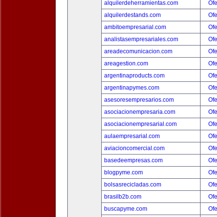
alquilerdeherramientas.com
Ofe
alquilerdestands.com
Ofe
ambitoempresarial.com
Ofe
analistasempresariales.com
Ofe
areadecomunicacion.com
Ofe
areagestion.com
Ofe
argentinaproducts.com
Ofe
argentinapymes.com
Ofe
asesoresempresarios.com
Ofe
asociacionempresaria.com
Ofe
asociacionempresarial.com
Ofe
aulaempresarial.com
Ofe
aviacioncomercial.com
Ofe
basedeempresas.com
Ofe
blogpyme.com
Ofe
bolsasrecicladas.com
Ofe
brasilb2b.com
Ofe
buscapyme.com
Ofe