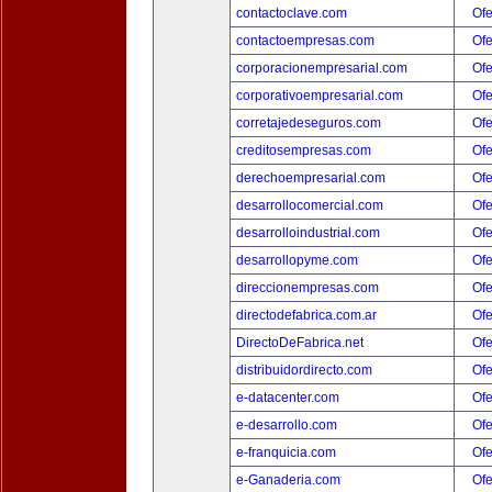
contactoclave.com
Ofe
contactoempresas.com
Ofe
corporacionempresarial.com
Ofe
corporativoempresarial.com
Ofe
corretajedeseguros.com
Ofe
creditosempresas.com
Ofe
derechoempresarial.com
Ofe
desarrollocomercial.com
Ofe
desarrolloindustrial.com
Ofe
desarrollopyme.com
Ofe
direccionempresas.com
Ofe
directodefabrica.com.ar
Ofe
DirectoDeFabrica.net
Ofe
distribuidordirecto.com
Ofe
e-datacenter.com
Ofe
e-desarrollo.com
Ofe
e-franquicia.com
Ofe
e-Ganaderia.com
Ofe