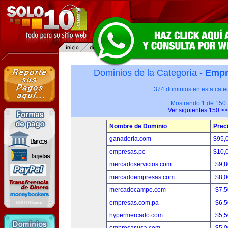
Dominios de la Categoría -
Empr
374 dominios en esta categ
Mostrando 1 de 150
Ver siguientes 150 >>
Nombre de Dominio
Prec
ganaderia.com
$95,
empresas.pe
$10,
mercadoservicios.com
$9,
mercadoempresas.com
$8,
mercadocampo.com
$7,
empresas.com.pa
$6,
hypermercado.com
$5,