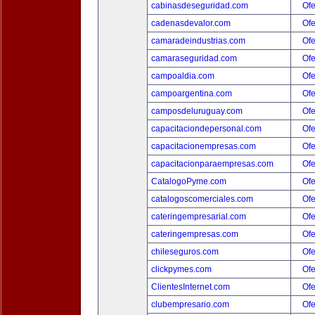
cabinasdeseguridad.com
Ofe
cadenasdevalor.com
Ofe
camaradeindustrias.com
Ofe
camaraseguridad.com
Ofe
campoaldia.com
Ofe
campoargentina.com
Ofe
camposdeluruguay.com
Ofe
capacitaciondepersonal.com
Ofe
capacitacionempresas.com
Ofe
capacitacionparaempresas.com
Ofe
CatalogoPyme.com
Ofe
catalogoscomerciales.com
Ofe
cateringempresarial.com
Ofe
cateringempresas.com
Ofe
chileseguros.com
Ofe
clickpymes.com
Ofe
ClientesInternet.com
Ofe
clubempresario.com
Ofe