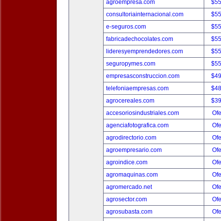
agroempresa.com
$5
consultoriainternacional.com
$5
e-seguros.com
$5
fabricadechocolates.com
$5
lideresyemprendedores.com
$5
seguropymes.com
$5
empresasconstruccion.com
$4
telefoniaempresas.com
$4
agrocereales.com
$3
accesoriosindustriales.com
Ofe
agenciafotografica.com
Ofe
agrodirectorio.com
Ofe
agroempresario.com
Ofe
agroindice.com
Ofe
agromaquinas.com
Ofe
agromercado.net
Ofe
agrosector.com
Ofe
agrosubasta.com
Ofe