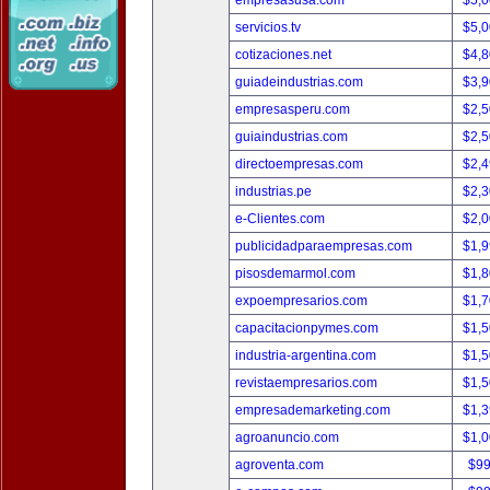
empresasusa.com
$5,
servicios.tv
$5,
cotizaciones.net
$4,
guiadeindustrias.com
$3,
empresasperu.com
$2,
guiaindustrias.com
$2,
directoempresas.com
$2,
industrias.pe
$2,
e-Clientes.com
$2,
publicidadparaempresas.com
$1,
pisosdemarmol.com
$1,
expoempresarios.com
$1,
capacitacionpymes.com
$1,
industria-argentina.com
$1,
revistaempresarios.com
$1,
empresademarketing.com
$1,
agroanuncio.com
$1,
agroventa.com
$9